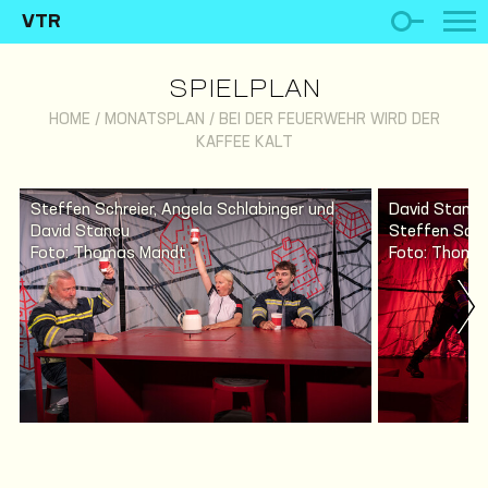
VTR
SPIELPLAN
HOME
/
MONATSPLAN
/
BEI DER FEUERWEHR WIRD DER
KAFFEE KALT
Steffen Schreier, Angela Schlabinger und
David Stancu
David Stancu
Steffen Schr
Foto: Thomas Mandt
Foto: Thoma