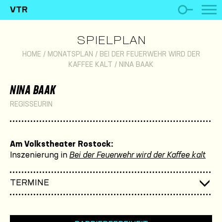
VTR
SPIELPLAN
HOME
/
MONATSPLAN
/
BEI DER FEUERWEHR WIRD DER
KAFFEE KALT
/
NINA BAAK
NINA BAAK
REGISSEURIN
Am Volkstheater Rostock:
Inszenierung in
Bei der Feuerwehr wird der Kaffee kalt
TERMINE