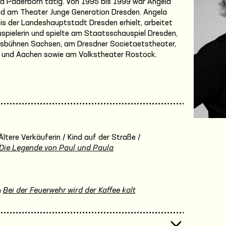
und Paderborn tätig. Von 1995 bis 1999 war Angela
ed am Theater Junge Generation Dresden. Angela
eis der Landeshauptstadt Dresden erhielt, arbeitet
spielerin und spielte am Staatsschauspiel Dresden,
esbühnen Sachsen, am Dresdner Societaetstheater,
erg und Aachen sowie am Volkstheater Rostock.
Ältere Verkäuferin / Kind auf der Straße /
Die Legende von Paul und Paula
n
Bei der Feuerwehr wird der Kaffee kalt