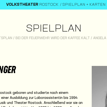
VOLKSTHEATER
ROSTOCK
SPIELPLAN + KARTEN
SPIELPLAN
TSPLAN
/
BEI DER FEUERWEHR WIRD DER KAFFEE KALT
/
ANGELA
NGER
Rostock geboren und studierte nach einem
iner Ausbildung zur Laborassistentin bis 1994
usik und Theater Rostock. Anschließend war sie an