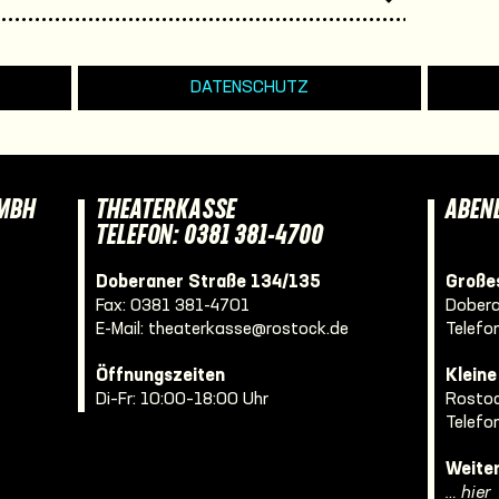
DATENSCHUTZ
GMBH
THEATERKASSE
ABEN
TELEFON: 0381 381-4700
Doberaner Straße 134/135
Großes
Fax: 0381 381-4701
Dobera
E-Mail:
theaterkasse@rostock.de
Telefo
Öffnungszeiten
Klein
Di–Fr: 10:00–18:00 Uhr
Rostoc
Telefo
Weite
… hier