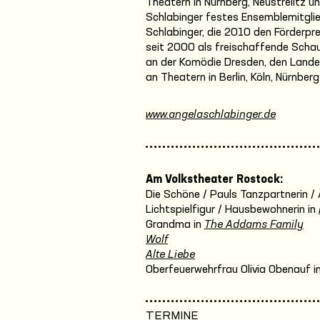
Theatern in Nürnberg, Neustrelitz 
Schlabinger festes Ensemblemitgli
Schlabinger, die 2010 den Förderpr
seit 2000 als freischaffende Schau
an der Komödie Dresden, den Land
an Theatern in Berlin, Köln, Nürnb
www.angelaschlabinger.de
Am Volkstheater Rostock:
Die Schöne / Pauls Tanzpartnerin / 
Lichtspielfigur / Hausbewohnerin in
Grandma in
The Addams Family
Wolf
Alte Liebe
Oberfeuerwehrfrau Olivia Obenauf i
TERMINE