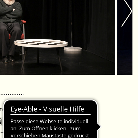
. 18:00 Uhr /
omödie Warnemünde