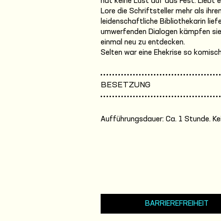
hat keine Lust auf das Fest. Liebt 
Lore die Schriftsteller mehr als ih
leidenschaftliche Bibliothekarin lie
umwerfenden Dialogen kämpfen sie fü
einmal neu zu entdecken.
Selten war eine Ehekrise so komisc
BESETZUNG
Aufführungsdauer: Ca. 1 Stunde. Ke
BARRIEREFREIHEIT