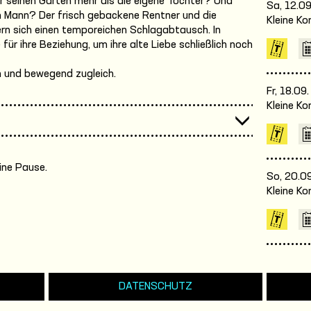
er seinen Garten mehr als die eigene Tochter? Und
Sa, 12.09
ren Mann? Der frisch gebackene Rentner und die
Kleine K
fern sich einen temporeichen Schlagabtausch. In
r ihre Beziehung, um ihre alte Liebe schließlich noch
h und bewegend zugleich.
Fr, 18.09
Kleine K
ine Pause.
So, 20.09
Kleine K
DATENSCHUTZ