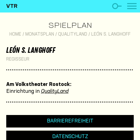
VTR
SPIELPLAN
HOME
/
MONATSPLAN
/
QUALITYLAND
/
LEÓN S. LANGHOFF
LEÓN S. LANGHOFF
REGISSEUR
Am Volkstheater Rostock:
Einrichtung in
QualityLand
BARRIEREFREIHEIT
DATENSCHUTZ