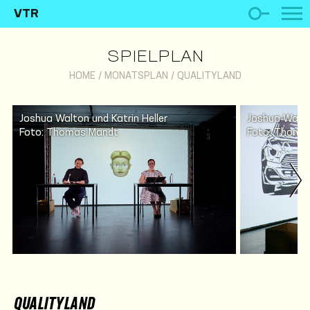
VTR
SPIELPLAN
HOME
/
MONATSPLAN
/
QUALITYLAND
Joshua Walton und Katrin Heller
Joshua Walton
Foto: Thomas Mandt
Foto: Thoma
QUALITYLAND