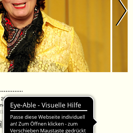
. 20:00 Uhr /
omödie Warnemünde
EL