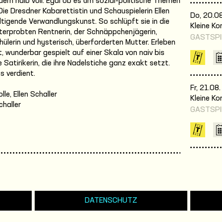
ondern halb voll. Egal ob es um sozial-politische Themen
ie Dresdner Kabarettistin und Schauspielerin Ellen
Do, 20.0
ältigende Verwandlungskunst. So schlüpft sie in die
Kleine K
hrterprobten Rentnerin, der Schnäppchenjägerin,
GASTSPI
erin und hysterisch, überforderten Mutter. Erleben
 wunderbar gespielt auf einer Skala von naiv bis
rte Satirikerin, die ihre Nadelstiche ganz exakt setzt.
s verdient.
Fr, 21.08
lle, Ellen Schaller
Kleine K
challer
GASTSPI
DATENSCHUTZ