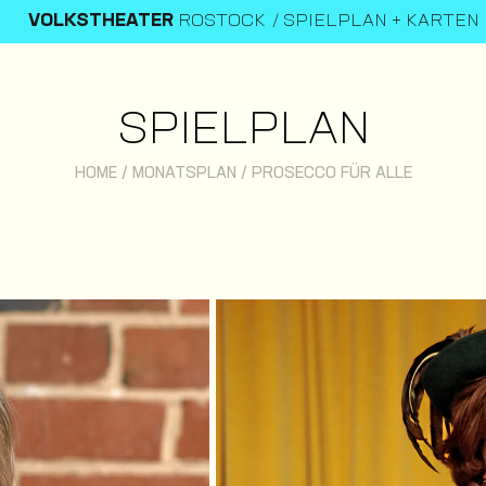
VOLKSTHEATER
ROSTOCK
SPIELPLAN + KARTEN
SPIELPLAN
HOME
/
MONATSPLAN
/
PROSECCO FÜR ALLE