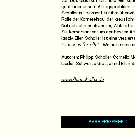
vor: Das Glas ist nicht halb leer, s
geht oder unsere Alltagsprobleme. D
Schaller ist bekannt für ihre überw
Rolle der Karrierefrau, der kreuzfa
Notaufnahmeschwester, Waldorfschül
Sie Komödiantentum der besten Art,
lasziv, Ellen Schaller ist eine versie
Prosecco für alle!
- Wir haben es un
Autoren: Philipp Schaller, Cornelia Mo
Lieder: Schwarze Grütze und Ellen S
www.ellenschaller.de
BARRIEREFREIHEIT