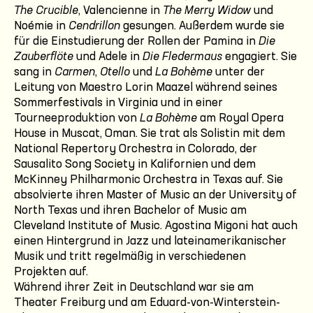
The Crucible
, Valencienne in
The Merry Widow
und
Noémie in
Cendrillon
gesungen. Außerdem wurde sie
für die Einstudierung der Rollen der Pamina in
Die
Zauberflöte
und Adele in
Die Fledermaus
engagiert. Sie
sang in
Carmen
,
Otello
und
La Bohème
unter der
Leitung von Maestro Lorin Maazel während seines
Sommerfestivals in Virginia und in einer
Tourneeproduktion von
La Bohème
am Royal Opera
House in Muscat, Oman. Sie trat als Solistin mit dem
National Repertory Orchestra in Colorado, der
Sausalito Song Society in Kalifornien und dem
McKinney Philharmonic Orchestra in Texas auf. Sie
absolvierte ihren Master of Music an der University of
North Texas und ihren Bachelor of Music am
Cleveland Institute of Music. Agostina Migoni hat auch
einen Hintergrund in Jazz und lateinamerikanischer
Musik und tritt regelmäßig in verschiedenen
Projekten auf.
Während ihrer Zeit in Deutschland war sie am
Theater Freiburg und am Eduard-von-Winterstein-