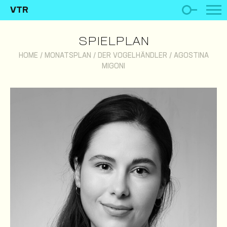
VTR
SPIELPLAN
HOME
/
MONATSPLAN
/
DER VOGELHÄNDLER
/
AGOSTINA
MIGONI