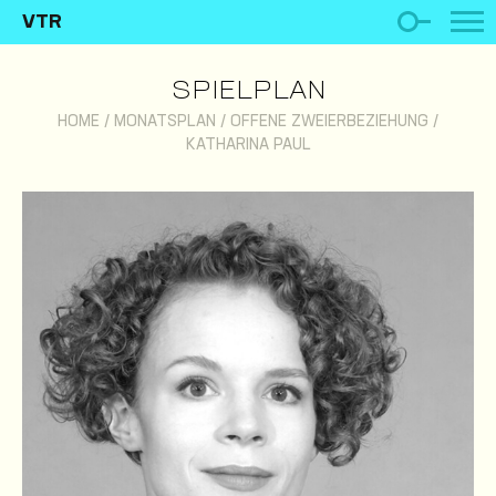
VTR
SPIELPLAN
HOME
/
MONATSPLAN
/
OFFENE ZWEIERBEZIEHUNG
/
KATHARINA PAUL