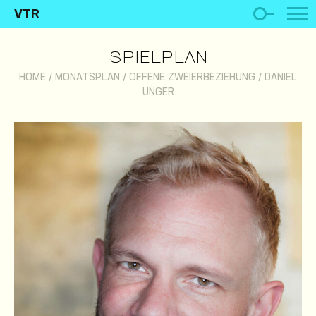
VTR
SPIELPLAN
HOME
/
MONATSPLAN
/
OFFENE ZWEIERBEZIEHUNG
/
DANIEL
UNGER