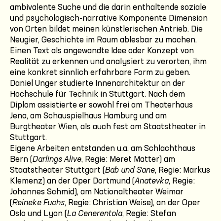
ambivalente Suche und die darin enthaltende soziale
und psychologisch-narrative Komponente Dimension
von Orten bildet meinen künstlerischen Antrieb. Die
Neugier, Geschichte im Raum ablesbar zu machen.
Einen Text als angewandte Idee oder Konzept von
Realität zu erkennen und analysiert zu verorten, ihm
eine konkret sinnlich erfahrbare Form zu geben.
Daniel Unger studierte Innenarchitektur an der
Hochschule für Technik in Stuttgart. Nach dem
Diplom assistierte er sowohl frei am Theaterhaus
Jena, am Schauspielhaus Hamburg und am
Burgtheater Wien, als auch fest am Staatstheater in
Stuttgart.
Eigene Arbeiten entstanden u.a. am Schlachthaus
Bern (
Darlings Alive
, Regie: Meret Matter) am
Staatstheater Stuttgart (
Bab und Sane
, Regie: Markus
Klemenz) an der Oper Dortmund (
Anatevka
, Regie:
Johannes Schmid), am Nationaltheater Weimar
(
Reineke Fuchs
, Regie: Christian Weise), an der Oper
Oslo und Lyon (
La Cenerentola
, Regie: Stefan