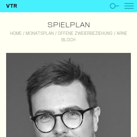
VTR
SPIELPLAN
HOME
/
MONATSPLAN
/
OFFENE ZWEIERBEZIEHUNG
/
ARNE
BLOCH