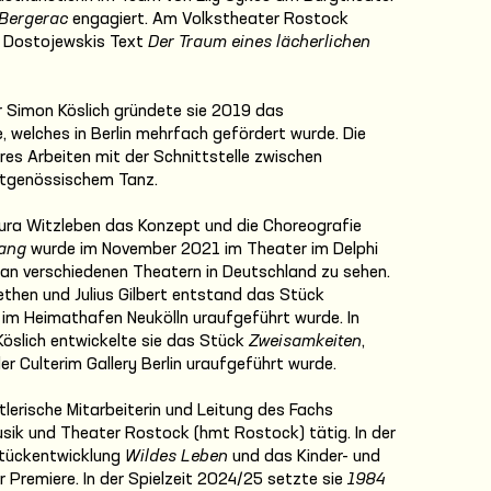
Bergerac
engagiert. Am Volkstheater Rostock
r Dostojewskis Text
Der Traum eines lächerlichen
r Simon Köslich gründete sie 2019 das
welches in Berlin mehrfach gefördert wurde. Die
res Arbeiten mit der Schnittstelle zwischen
tgenössischem Tanz.
ura Witzleben das Konzept und die Choreografie
fang
wurde im November 2021 im Theater im Delphi
 an verschiedenen Theatern in Deutschland zu sehen.
ethen und Julius Gilbert entstand das Stück
im Heimathafen Neukölln uraufgeführt wurde. In
öslich entwickelte sie das Stück
Zweisamkeiten
,
r Culterim Gallery Berlin uraufgeführt wurde.
tlerische Mitarbeiterin und Leitung des Fachs
sik und Theater Rostock (hmt Rostock) tätig. In der
Stückentwicklung
Wildes Leben
und das Kinder- und
r Premiere. In der Spielzeit 2024/25 setzte sie
1984