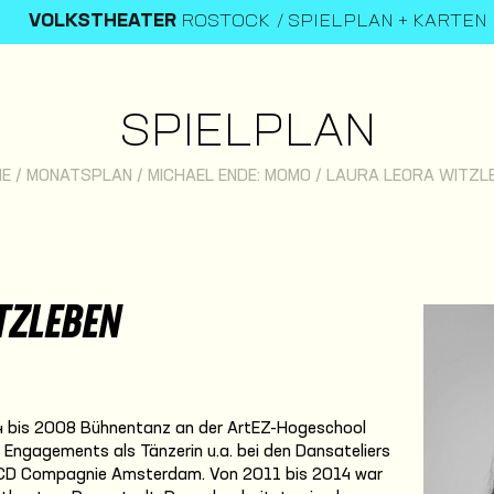
VOLKSTHEATER
ROSTOCK
SPIELPLAN + KARTEN
SPIELPLAN
E
/
MONATSPLAN
/
MICHAEL ENDE: MOMO
/
LAURA LEORA WITZL
TZLEBEN
4 bis 2008 Bühnentanz an der ArtEZ-Hogeschool
 Engagements als Tänzerin u.a. bei den Dansateliers
 RCD Compagnie Amsterdam. Von 2011 bis 2014 war