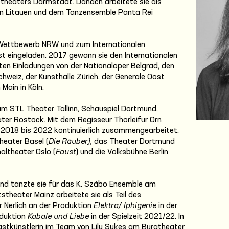
tstheaters Darmstadt. Danach arbeitete sie als
in Litauen und dem Tanzensemble Panta Rei
Wettbewerb NRW und zum Internationalen
st eingeladen. 2017 gewann sie den Internationalen
en Einladungen von der Nationaloper Belgrad, den
hweiz, der Kunsthalle Zürich, der Generale Oost
Main in Köln.
 am STL Theater Tallinn, Schauspiel Dortmund,
ter Rostock. Mit dem Regisseur Thorleifur Orn
 2018 bis 2022 kontinuierlich zusammengearbeitet.
heater Basel (
Die Räuber),
das Theater Dortmund
altheater Oslo (
Faust
) und die Volksbühne Berlin
nd tanzte sie für das K. Szábo Ensemble am
stheater Mainz arbeitete sie als Teil des
 Nerlich an der Produktion
Elektra/ Iphigenie
in der
oduktion
Kabale und Liebe
in der Spielzeit 2021/22. In
Gastkünstlerin im Team von Lily Sykes am Burgtheater