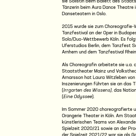
sie Solistin beim Ballett des Staa
Tänzerin beim Aura Dance Theatre 
Danseteatern in Oslo.
2015 wurde sie zum Choreografie-
Tanzfestival an der Oper in Budape
Solo/Duo-Wettbewerb Köln. Es folgt
Uferstudios Berlin, dem Tanzfest Sc
Arnhem und dem Tanzfestival Rhein 
Als Choreografin arbeitete sie u.a.
Staatstheater Mainz und Volksthea
Arnarsson hat Laura Witzleben von
Inszenierungen führten sie an das T
(
Irrgarten des Wissens),
das Nation
(
Eine Odyssee
).
Im Sommer 2020 choreografierte u
Orangerie Theater in Köln. Am Staat
künstlerischen Teams von Alexander
Spielzeit 2020/21 sowie an der Pr
der Spielzeit 2021/22 war sie als 