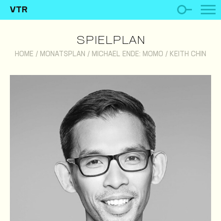
VTR
SPIELPLAN
HOME
/
MONATSPLAN
/
MICHAEL ENDE: MOMO
/
KEITH CHIN