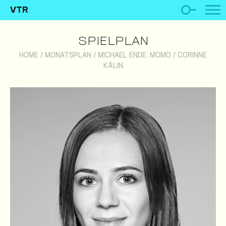
VTR
SPIELPLAN
HOME
/
MONATSPLAN
/
MICHAEL ENDE: MOMO
/
CORINNE
KÄLIN