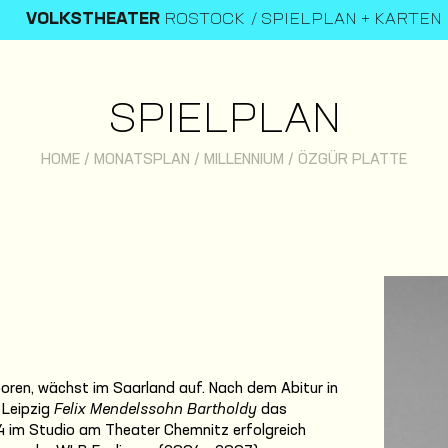
VOLKSTHEATER
ROSTOCK
SPIELPLAN + KARTEN
SPIELPLAN
HOME
/
MONATSPLAN
/
MILLENNIUM
/
ÖZGÜR PLATTE
boren, wächst im Saarland auf. Nach dem Abitur in
 Leipzig
Felix Mendelssohn Bartholdy
das
4 im Studio am Theater Chemnitz erfolgreich