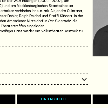
s an der WLB Esslingen (2004 - 2007), am
0) und am Mecklenburgischen Staatstheater
beiten verbinden ihn u.a. mit Alejandro Quintana,
ter Dehler, Ralph Reichel und Steffi Kühnert. In der
r den Amtsdiener Mitteldorf in
Der Biberpelz
, die
 Theatertreffen eingeladen.
elmäßiger Gast wieder am Volkstheater Rostock zu
DATENSCHUTZ