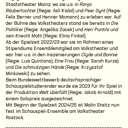
Staatstheater Mainz, wo sie u.a. in
Ronja
Räubertochter
(Regie: Asli Kislal) und
Peer Gynt
(Regie:
Felix Berner und Henner Momann) zu erleben war. Auf
der Bühne des Volkstheaters stand sie bereits in
Die
Politiker
(Regie: Angelika Zacek) und
Herr Puntila und
sein Knecht Matti
(Regie: Elina Finkel).
Ab der Spielzeit 2022/23 war sie im Rahmen eines
Stipendiums Ensemblemitglied am Volkstheater und
war hier u.a. in den Inszenierungen
Clyde und Bonnie
(Regie: Luis Quintana),
Eine Frau
(Regie: Sarah Kurze)
und
Die schmutzigen Hände
(Regie: Krzysztof
Minkowski) zu sehen.
Beim Bundeswettbewerb deutschsprachiger
Schauspielstudierender wurde sie 2023 für ihr Spiel in
der Produktion
Welt überfüllt
(Regie: Jakob Arnold) mit
einem Solopreis ausgezeichnet.
Mit Beginn der Spielzeit 2024/25 ist Malin Steitz nun
fest im Schauspiel-Ensemble am Volkstheater
Rostock.