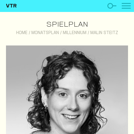
VTR
SPIELPLAN
HOME
/
MONATSPLAN
/
MILLENNIUM
/
MALIN STEITZ