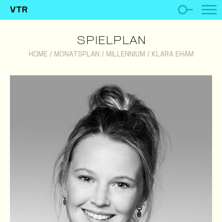
VTR
SPIELPLAN
HOME
/
MONATSPLAN
/
MILLENNIUM
/
KLARA EHAM