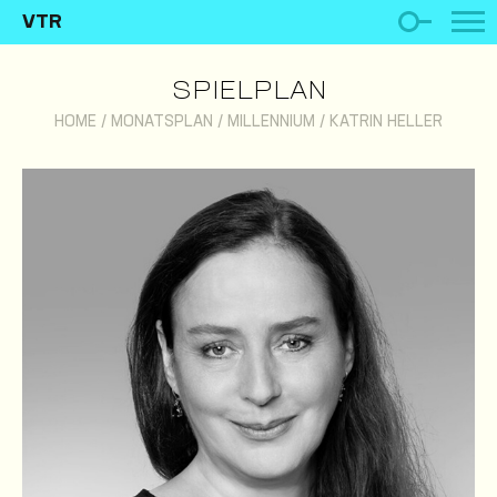
VTR
SPIELPLAN
HOME
/
MONATSPLAN
/
MILLENNIUM
/
KATRIN HELLER