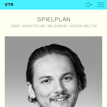
VTR
SPIELPLAN
HOME
/
MONATSPLAN
/
MILLENNIUM
/
JOSHUA WALTON