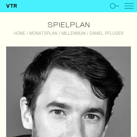
VTR
SPIELPLAN
HOME
/
MONATSPLAN
/
MILLENNIUM
/
DANIEL PFLUGER