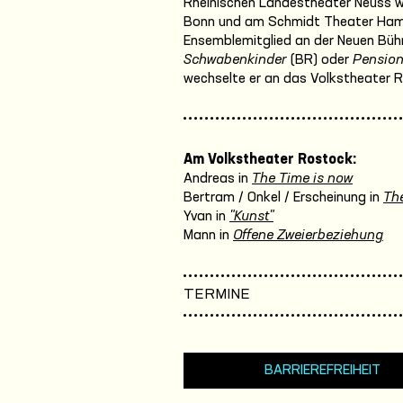
Rheinischen Landestheater Neuss wa
Bonn und am Schmidt Theater Hamb
Ensemblemitglied an der Neuen Bühn
Schwabenkinder
(BR) oder
Pension
wechselte er an das Volkstheater 
Am Volkstheater Rostock:
Andreas in
The Time is now
Bertram / Onkel / Erscheinung in
The
Yvan in
"Kunst"
Mann in
Offene Zweierbeziehung
TERMINE
BARRIEREFREIHEIT