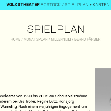
VOLKSTHEATER
ROSTOCK
SPIELPLAN + KARTEN
SPIELPLAN
HOME
/
MONATSPLAN
/
MILLENNIUM
/
BERND FÄRBER
bsolvierte von 1998 bis 2002 ein Schauspielstudium
erem bei Urs Troller, Regine Lutz, Hansjörg
 Wameling. Nach einem vierjährigen Engagement am