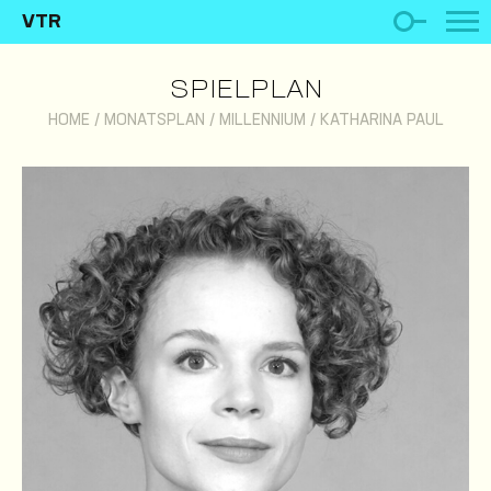
VTR
SPIELPLAN
HOME
/
MONATSPLAN
/
MILLENNIUM
/
KATHARINA PAUL