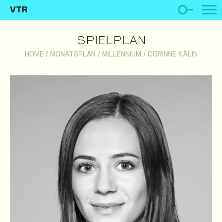
VTR
SPIELPLAN
HOME
/
MONATSPLAN
/
MILLENNIUM
/
CORINNE KÄLIN