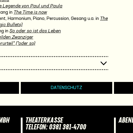
e Legende von Paul und Paula
sang in
The Time is now
nt, Harmonium, Piano, Percussion, Gesang u.a. in
The
ic Bullets)
ng in
So oder so ist das Leben
wilden Zwanziger
rurteil* (*oder so)
DATENSCHUTZ
GMBH
THEATERKASSE
ABEN
TELEFON: 0381 381-4700