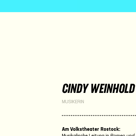
CINDY WEINHOLD
MUSIKERIN
Am Volkstheater Rostock:
Musikalische Leitung in
Romeo und 