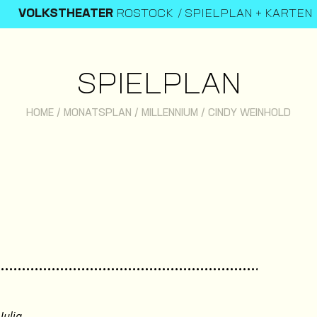
VOLKSTHEATER
ROSTOCK
SPIELPLAN + KARTEN
SPIELPLAN
HOME
/
MONATSPLAN
/
MILLENNIUM
/
CINDY WEINHOLD
Julia