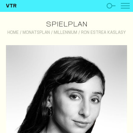
VTR
SPIELPLAN
HOME
/
MONATSPLAN
/
MILLENNIUM
/
RON ESTREA KASLASY