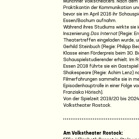
Münchner Volkstheaters. Nach dem A
Praktikantin der Kommunikation und
bevor sie im April 2016 ihr Schausp
Essen/Bochum aufnahm.
Während ihres Studiums wirkte sie 
Inszenierung
Das Internat
(Regie: Er
Theatertreffen eingeladen wurde, u
Gerhild Steinbuch (Regie: Philipp 
Klasse einen Förderpreis beim 30.
Schauspielstudierender erhielt. Im
Essen 2018 führte sie ein Gastspie
Shakespeare (Regie: Achim Lenz) n
Filmerfahrungen sammelte sie in me
Episodenhauptrolle in einer Folge v
Franziska Hörisch).
Von der Spielzeit 2019/20 bis 202
Volkstheater Rostock.
Am Volkstheater Rostock: