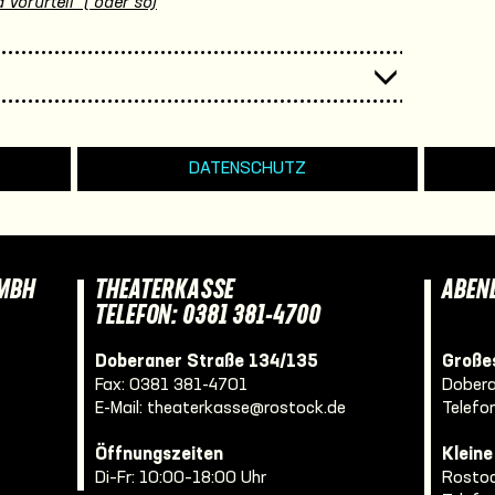
 Vorurteil* (*oder so)
DATENSCHUTZ
GMBH
THEATERKASSE
ABEN
TELEFON: 0381 381-4700
Doberaner Straße 134/135
Großes
Fax: 0381 381-4701
Dobera
E-Mail:
theaterkasse@rostock.de
Telefo
Öffnungszeiten
Klein
Di–Fr: 10:00–18:00 Uhr
Rostoc