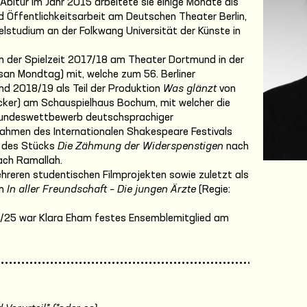
bitur im Jahr 2015 arbeitete sie einige Monate als
 Öffentlichkeitsarbeit am Deutschen Theater Berlin,
ielstudium an der Folkwang Universität der Künste in
in der Spielzeit 2017/18 am Theater Dortmund in der
san Mondtag) mit, welche zum 56. Berliner
nd 2018/19 als Teil der Produktion
Was glänzt
von
Becker) am Schauspielhaus Bochum, mit welcher die
 Bundeswettbewerb deutschsprachiger
 Rahmen des Internationalen Shakespeare Festivals
l des Stücks
Die Zähmung der Widerspenstigen
nach
ach Ramallah.
hreren studentischen Filmprojekten sowie zuletzt als
on
In aller Freundschaft – Die jungen Ärzte
(Regie:
4/25 war Klara Eham festes Ensemblemitglied am