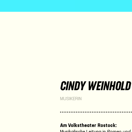
CINDY WEINHOLD
MUSIKERIN
Am Volkstheater Rostock:
Musikalische Leitung in
Romeo und 