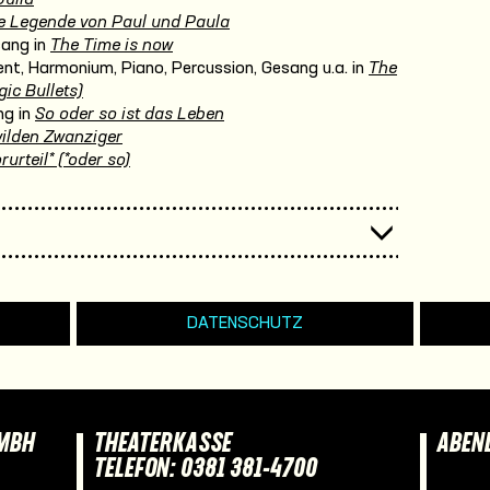
e Legende von Paul und Paula
sang in
The Time is now
nt, Harmonium, Piano, Percussion, Gesang u.a. in
The
ic Bullets)
ng in
So oder so ist das Leben
wilden Zwanziger
rurteil* (*oder so)
DATENSCHUTZ
GMBH
THEATERKASSE
ABEN
TELEFON: 0381 381-4700