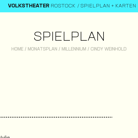
VOLKSTHEATER
ROSTOCK
SPIELPLAN + KARTEN
SPIELPLAN
HOME
/
MONATSPLAN
/
MILLENNIUM
/
CINDY WEINHOLD
Julia