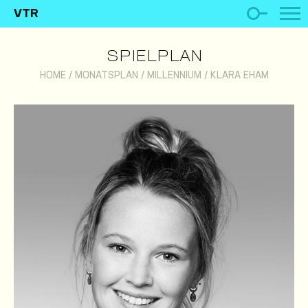
VTR
SPIELPLAN
HOME
/
MONATSPLAN
/
MILLENNIUM
/
KLARA EHAM