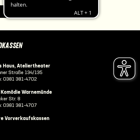
IMPRESSUM
DKASSEN
 Haus, Ateliertheater
ner Straße 134/135
n:
0381 381-4702
e Komödie Warnemünde
ker Str. 8
n:
0381 381-4707
re Vorverkaufskassen