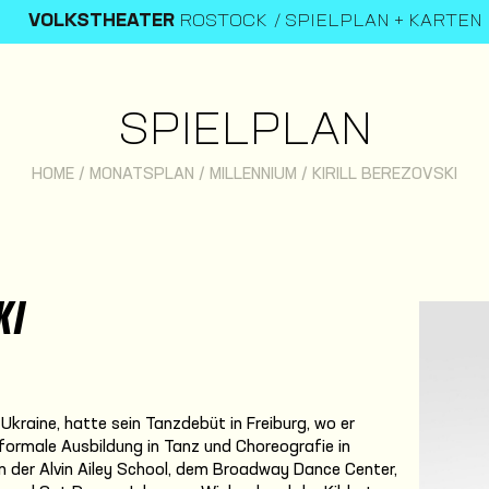
VOLKSTHEATER
ROSTOCK
SPIELPLAN + KARTEN
SPIELPLAN
HOME
/
MONATSPLAN
/
MILLENNIUM
/
KIRILL BEREZOVSKI
KI
, Ukraine, hatte sein Tanzdebüt in Freiburg, wo er
 formale Ausbildung in Tanz und Choreografie in
n der Alvin Ailey School, dem Broadway Dance Center,