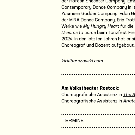
der Hofesh Shechter Company, Ema
Contemporary Dance Company in Israe
Yasmeen Godder Company, Edan Gorl
der MIRA Dance Company, Eric Trott
Werke wie
My Hungry Heart
für die
Dreams to come
beim Tanzfest Frei
2024. In den letzten Jahren hat er s
Choreograf und Dozent aufgebaut.
kirillberezovski.com
Am Volkstheater Rostock:
Choreografische Assistenz in
The 
Choreografische Assistenz in
Anate
TERMINE