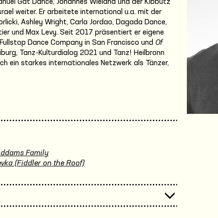
nuel Gat Dance, Johannes Wieland und der Kibbutz
l weiter. Er arbeitete international u.a. mit der
icki, Ashley Wright, Carla Jordao, Dagada Dance,
ier und Max Levy. Seit 2017 präsentiert er eigene
 Fullstop Dance Company in San Francisco und
Of
burg, Tanz-Kulturdialog 2021 und Tanz! Heilbronn
ich ein starkes internationales Netzwerk als Tänzer,
Addams Family
vka (Fiddler on the Roof)