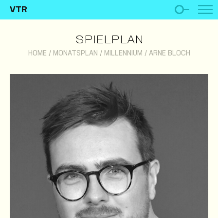
VTR
SPIELPLAN
HOME
/
MONATSPLAN
/
MILLENNIUM
/
ARNE BLOCH