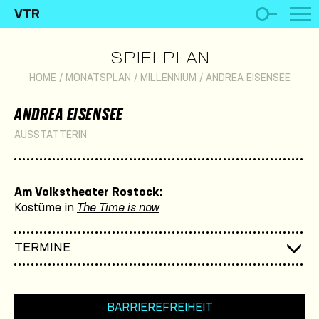
VTR
SPIELPLAN
HOME
/
MONATSPLAN
/
MILLENNIUM
/
ANDREA EISENSEE
ANDREA EISENSEE
AUSSTATTERIN
Am Volkstheater Rostock:
Kostüme in
The Time is now
TERMINE
BARRIEREFREIHEIT