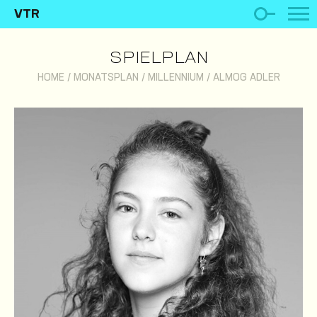
VTR
SPIELPLAN
HOME
/
MONATSPLAN
/
MILLENNIUM
/
ALMOG ADLER