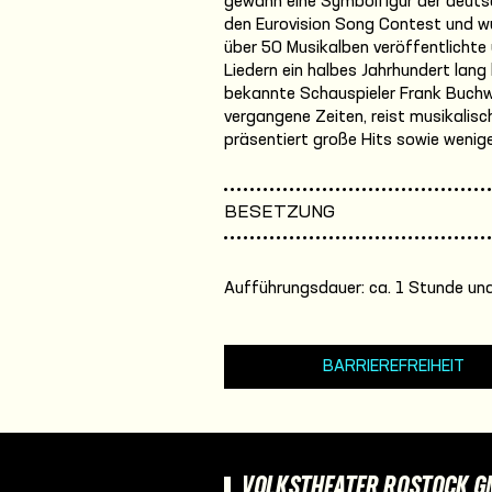
gewann eine Symbolfigur der deuts
den Eurovision Song Contest und wu
über 50 Musikalben veröffentlichte
Liedern ein halbes Jahrhundert lang
bekannte Schauspieler Frank Buchw
vergangene Zeiten, reist musikalis
präsentiert große Hits sowie wenig
BESETZUNG
Aufführungsdauer: ca. 1 Stunde und
BARRIEREFREIHEIT
VOLKSTHEATER ROSTOCK 