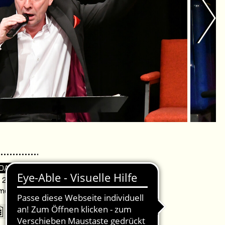
 DA
. 20:00 Uhr /
omödie Warnemünde