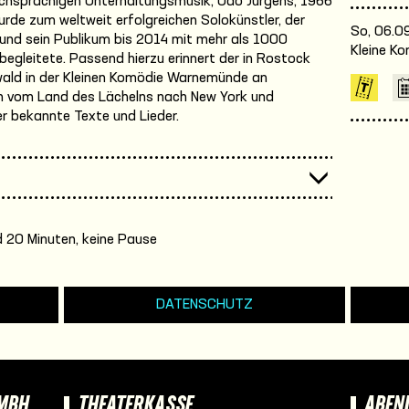
chsprachigen Unterhaltungsmusik, Udo Jürgens, 1966
rde zum weltweit erfolgreichen Solokünstler, der
So, 06.09
 und sein Publikum bis 2014 mit mehr als 1000
Kleine K
 begleitete. Passend hierzu erinnert der in Rostock
ald in der Kleinen Komödie Warnemünde an
ch vom Land des Lächelns nach New York und
er bekannte Texte und Lieder.
 20 Minuten, keine Pause
DATENSCHUTZ
GMBH
THEATERKASSE
ABEN