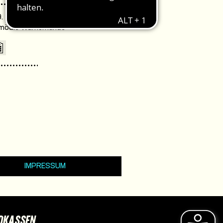
. 18:00 Uhr /
omödie Warnemünde
IMPRESSUM
DKASSEN