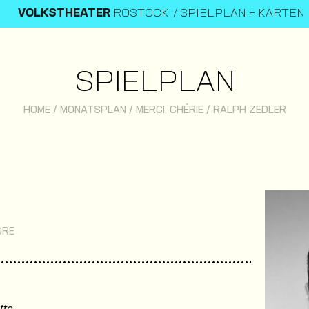
VOLKSTHEATER
ROSTOCK
SPIELPLAN + KARTEN
SPIELPLAN
HOME
/
MONATSPLAN
/
MERCI, CHÉRIE
/
RALPH ZEDLER
ORE
tto