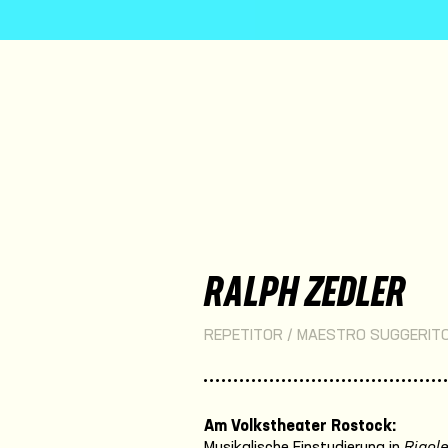
RALPH ZEDLER
REPETITOR / MAESTRO SUGGERIT
Am Volkstheater Rostock:
Musikalische Einstudierung in
Rigole