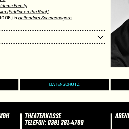
ddams Family
ka (Fiddler on the Roof)
10.05.) in
Holländers Seemannsgarn
DATENSCHUTZ
GMBH
THEATERKASSE
ABEN
TELEFON: 0381 381-4700