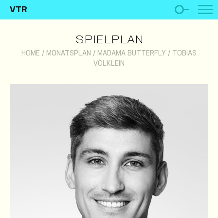
VTR
SPIELPLAN
HOME
/
MONATSPLAN
/
MADAMA BUTTERFLY
/
TOBIAS
VÖLKLEIN