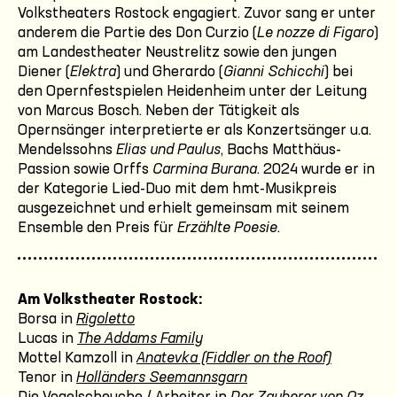
Volkstheaters Rostock engagiert. Zuvor sang er unter
anderem die Partie des Don Curzio (
Le nozze di Figaro
)
am Landestheater Neustrelitz sowie den jungen
Diener (
Elektra
) und Gherardo (
Gianni Schicchi
) bei
den Opernfestspielen Heidenheim unter der Leitung
von Marcus Bosch. Neben der Tätigkeit als
Opernsänger interpretierte er als Konzertsänger u.a.
Mendelssohns
Elias und Paulus
, Bachs Matthäus-
Passion sowie Orffs
Carmina Burana
. 2024 wurde er in
der Kategorie Lied-Duo mit dem hmt-Musikpreis
ausgezeichnet und erhielt gemeinsam mit seinem
Ensemble den Preis für
Erzählte Poesie
.
Am Volkstheater Rostock:
Borsa in
Rigoletto
Lucas in
The Addams Family
Mottel Kamzoll in
Anatevka (Fiddler on the Roof)
Tenor in
Holländers Seemannsgarn