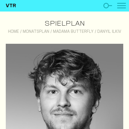
VTR
SPIELPLAN
HOME
/
MONATSPLAN
/
MADAMA BUTTERFLY
/
DANYIL ILKIV