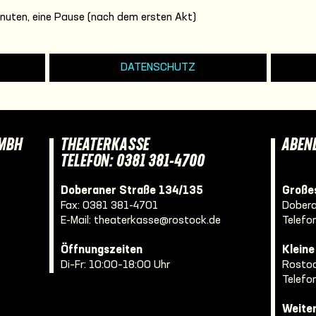
nuten, eine Pause (nach dem ersten Akt)
DATENSCHUTZ
GMBH
THEATERKASSE
ABEN
TELEFON: 0381 381-4700
Doberaner Straße 134/135
Großes
Fax: 0381 381-4701
Dobera
E-Mail:
theaterkasse@rostock.de
Telefo
Öffnungszeiten
Klein
Di–Fr: 10:00–18:00 Uhr
Rostoc
Telefo
Weite