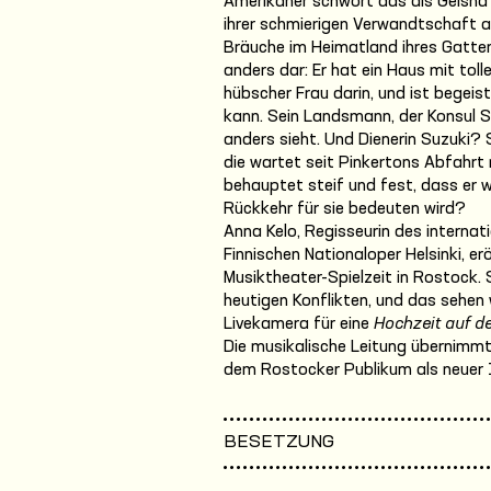
Amerikaner schwört das als Geisha
ihrer schmierigen Verwandtschaft ab
Bräuche im Heimatland ihres Gatten.
anders dar: Er hat ein Haus mit to
hübscher Frau darin, und ist begeis
kann. Sein Landsmann, der Konsul S
anders sieht. Und Dienerin Suzuki? S
die wartet seit Pinkertons Abfahrt 
behauptet steif und fest, dass er 
Rückkehr für sie bedeuten wird?
Anna Kelo, Regisseurin des internat
Finnischen Nationaloper Helsinki, e
Musiktheater-Spielzeit in Rostock. S
heutigen Konflikten, und das sehen 
Livekamera für eine
Hochzeit auf de
Die musikalische Leitung übernimmt 
dem Rostocker Publikum als neuer 1.
BESETZUNG