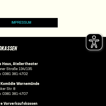
IMPRESSUM
DKASSEN
 Haus, Ateliertheater
ner Straße 134/135
n:
0381 381-4702
e Komödie Warnemünde
ker Str. 8
n:
0381 381-4707
re Vorverkaufskassen