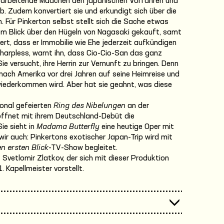
 arbeitende Mädchen den japanischen Vorfahren und
. Zudem konvertiert sie und erkundigt sich über die
 Für Pinkerton selbst stellt sich die Sache etwas
llem Blick über den Hügeln von Nagasaki gekauft, samt
tert, dass er Immobilie wie Ehe jederzeit aufkündigen
harpless, warnt ihn, dass Cio-Cio-San das ganz
ie versucht, ihre Herrin zur Vernunft zu bringen. Denn
nach Amerika vor drei Jahren auf seine Heimreise und
wiederkommen wird. Aber hat sie geahnt, was diese
ional gefeierten
Ring des Nibelungen
an der
röffnet mit ihrem Deutschland-Debüt die
ie sieht in
Madama Butterfly
eine heutige Oper mit
wir auch: Pinkertons exotischer Japan-Trip wird mit
n ersten Blick
-TV-Show begleitet.
Svetlomir Zlatkov, der sich mit dieser Produktion
 Kapellmeister vorstellt.