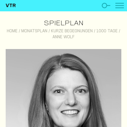
VTR
SPIELPLAN
HOME
/
MONATSPLAN
/
KURZE BEGEGNUNGEN / 1000 TAGE
/
ANNE WOLF