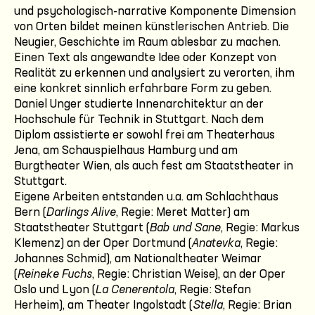
und psychologisch-narrative Komponente Dimension
von Orten bildet meinen künstlerischen Antrieb. Die
Neugier, Geschichte im Raum ablesbar zu machen.
Einen Text als angewandte Idee oder Konzept von
Realität zu erkennen und analysiert zu verorten, ihm
eine konkret sinnlich erfahrbare Form zu geben.
Daniel Unger studierte Innenarchitektur an der
Hochschule für Technik in Stuttgart. Nach dem
Diplom assistierte er sowohl frei am Theaterhaus
Jena, am Schauspielhaus Hamburg und am
Burgtheater Wien, als auch fest am Staatstheater in
Stuttgart.
Eigene Arbeiten entstanden u.a. am Schlachthaus
Bern (
Darlings Alive
, Regie: Meret Matter) am
Staatstheater Stuttgart (
Bab und Sane
, Regie: Markus
Klemenz) an der Oper Dortmund (
Anatevka
, Regie:
Johannes Schmid), am Nationaltheater Weimar
(
Reineke Fuchs
, Regie: Christian Weise), an der Oper
Oslo und Lyon (
La Cenerentola
, Regie: Stefan
Herheim), am Theater Ingolstadt (
Stella
, Regie: Brian