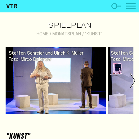
VTR
SPIELPLAN
HOME
/
MONATSPLAN
/
"KUNST"
Steffen Schreier und Ulrich K. Müller
Steffen Schre
Foto: Mirco Dalchow
Foto: Mirco 
"KUNST"