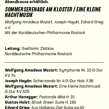
Abendkasse erhältlich.
SOMMERSERENADE AM KLOSTER / EINE KLEINE
NACHTMUSIK
Wolfgang Amadeus Mozart, Joseph Haydn, Edvard Grieg
u.a.
Mit der Norddeutschen Philharmonie Rostock
Leitung:
Svetlomir Zlatkov
Norddeutsche Philharmonie Rostock
Wolfgang Amadeus Mozart:
Symphonie Nr. 10 G-Dur
KV 74
Joseph Haydn:
Scherzando Nr. 4 G-Dur Hob. II:36
Wolfgang Amadeus Mozart:
Eine kleine Nachtmusik
G-Dur KV 525
Arthur Honegger:
Pastorale d´été
H. 31
Gustav Holst:
Brook Green Suite
H. 190
Edvard Grieg:
Aus Holbergs Zeit
Suite op.40