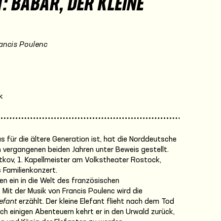
: BABAR, DER KLEINE
rancis Poulenc
k
s für die ältere Generation ist, hat die Norddeutsche
n vergangenen beiden Jahren unter Beweis gestellt.
tkov, 1. Kapellmeister am Volkstheater Rostock,
 Familienkonzert.
n ein in die Welt des französischen
Mit der Musik von Francis Poulenc wird die
lefant
erzählt. Der kleine Elefant flieht nach dem Tod
ach einigen Abenteuern kehrt er in den Urwald zurück,