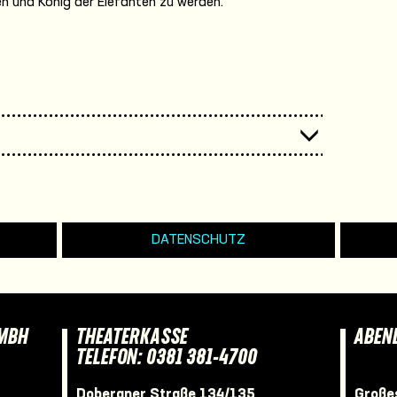
en und König der Elefanten zu werden.
DATENSCHUTZ
GMBH
THEATERKASSE
ABEN
TELEFON: 0381 381-4700
Doberaner Straße 134/135
Großes