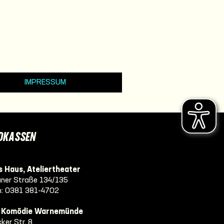
IMPRESSUM
DKASSEN
 Haus, Ateliertheater
ner Straße 134/135
n:
0381 381-4702
e Komödie Warnemünde
ker Str. 8