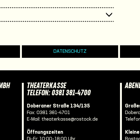
DATENSCHUTZ
GMBH
THEATERKASSE
ABEN
TELEFON: 0381 381-4700
Doberaner Straße 134/135
Großes
Fax: 0381 381-4701
Dobera
E-Mail:
theaterkasse@rostock.de
Telefo
Öffnungszeiten
Klein
Di–Fr: 10:00–18:00 Uhr
Rostoc