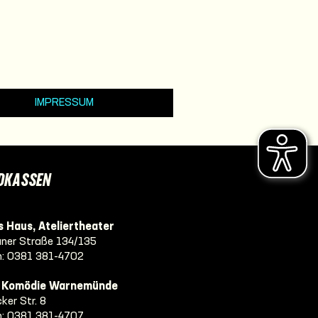
IMPRESSUM
DKASSEN
 Haus, Ateliertheater
ner Straße 134/135
n:
0381 381-4702
e Komödie Warnemünde
ker Str. 8
n:
0381 381-4707