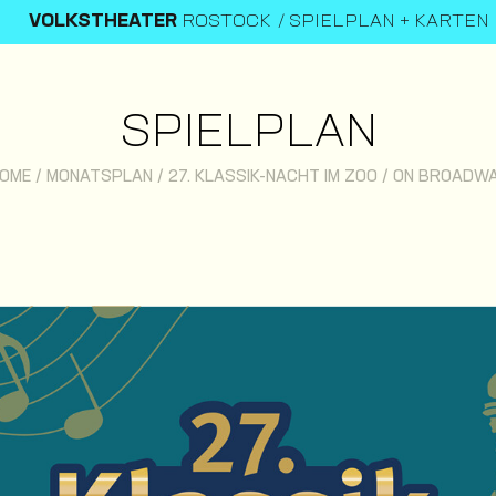
VOLKSTHEATER
ROSTOCK
SPIELPLAN + KARTEN
SPIELPLAN
OME
/
MONATSPLAN
/
27. KLASSIK-NACHT IM ZOO / ON BROADW