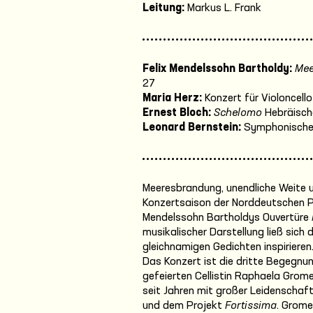
Leitung:
Markus L. Frank
Felix Mendelssohn Bartholdy:
Mee
27
Maria Herz:
Konzert für Violoncell
Ernest Bloch:
Schelomo
Hebräische
Leonard Bernstein:
Symphonische
Meeresbrandung, unendliche Weite u
Konzertsaison der Norddeutschen Ph
Mendelssohn Bartholdys Ouvertüre
musikalischer Darstellung ließ sic
gleichnamigen Gedichten inspirieren
Das Konzert ist die dritte Begegnu
gefeierten Cellistin Raphaela Grome
seit Jahren mit großer Leidenschaf
und dem Projekt
Fortissima
. Grome