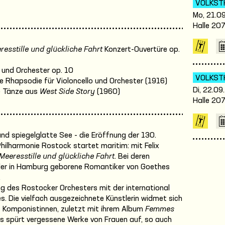
VOLKST
Mo, 21.09
Halle 20
resstille und glückliche Fahrt
Konzert-Ouvertüre op.
o und Orchester op. 10
VOLKST
 Rhapsodie für Violoncello und Orchester (1916)
Di, 22.09
 Tänze aus
West Side Story
(1960)
Halle 20
nd spiegelglatte See - die Eröffnung der 130.
ilharmonie Rostock startet maritim: mit Felix
Meeresstille und glückliche Fahrt
. Bei deren
h der in Hamburg geborene Romantiker von Goethes
.
ng des Rostocker Orchesters mit der international
s. Die vielfach ausgezeichnete Künstlerin widmet sich
t Komponistinnen, zuletzt mit ihrem Album
Femmes
s spürt vergessene Werke von Frauen auf, so auch