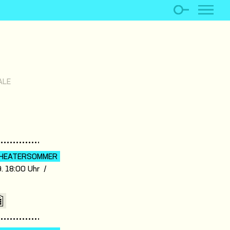
ALE
HEATER­SOMMER
. 18:00 Uhr /
7