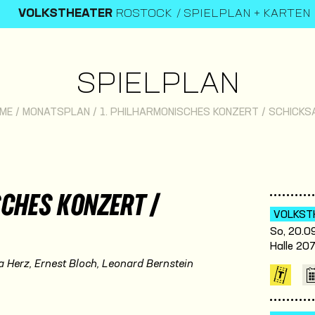
VOLKSTHEATER
ROSTOCK
SPIELPLAN + KARTEN
SPIELPLAN
ME
/
MONATSPLAN
/
1. PHILHARMONISCHES KONZERT / SCHICKS
CHES KONZERT /
VOLKST
So, 20.09
Halle 20
a Herz, Ernest Bloch, Leonard Bernstein