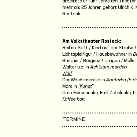
arbeitete er fünf Jahre am Theater
mehr als 25 Jahren gehört Ulrich K
Rostock.
Am Volkstheater Rostock:
Reifen-Saft / Kind auf der Straße /
Lichtspielfigur / Hausbewohner in
D
Breitner / Bregenz / Dragan / Möller
Walter u.a. in
Achtsam morden
Wolf
Der Wachtmeister in
Anatevka (Fidd
Marc in
"Kunst"
Oma Eierschecke, Emil Zahnlücke, Luis
Kaffee kalt
TERMINE