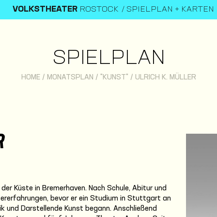
VOLKSTHEATER
ROSTOCK
SPIELPLAN + KARTEN
SPIELPLAN
HOME
/
MONATSPLAN
/
"KUNST"
/
ULRICH K. MÜLLER
R
n der Küste in Bremerhaven. Nach Schule, Abitur und
ererfahrungen, bevor er ein Studium in Stuttgart an
ik und Darstellende Kunst begann. Anschließend