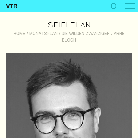
VTR
SPIELPLAN
HOME
/
MONATSPLAN
/
DIE WILDEN ZWANZIGER
/
ARNE
BLOCH