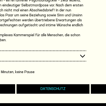
en - ein erfahrener Psychoanalytiker - zwar lebend,
in eindeutiger Selbstmordpose vor. Nach dem ersten
ch nicht mal einen Abschiedsbrief! In der nun
das Paar um seine Beziehung sowie Sinn und Unsinn
Wortgefechten werden übertriebene Erwartungen als
brechnungen aufgetischt und intime Wünsche endlich
mplexes Kammerspiel für alle Menschen, die schon
ben.
 Minuten, keine Pause
DATENSCHUTZ