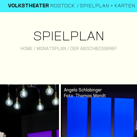
VOLKSTHEATER
ROSTOCK
SPIELPLAN + KARTEN
SPIELPLAN
HOME
/
MONATSPLAN
/
DER ABSCHIEDSBRIEF
Angela Schlabinger
Foto: Thomas Mandt