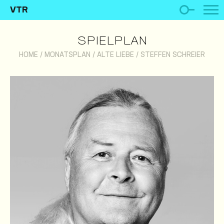
VTR
SPIELPLAN
HOME
/
MONATSPLAN
/
ALTE LIEBE
/
STEFFEN SCHREIER