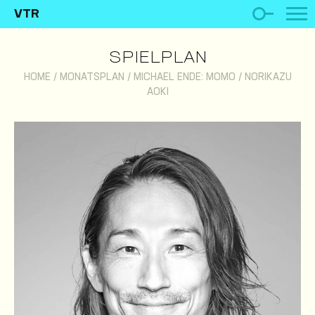
VTR
SPIELPLAN
HOME
/
MONATSPLAN
/
MICHAEL ENDE: MOMO
/
NORIKAZU
AOKI